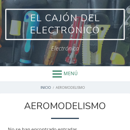
Salta
al
EL CAJÓN DEL
contenido
ELECTRÓNICO
Electrónica
MENÚ
ENLACES
INICIO
AEROMODELISMO
DE
AEROMODELISMO
AYUDA
A
No se han encontrado entradas.