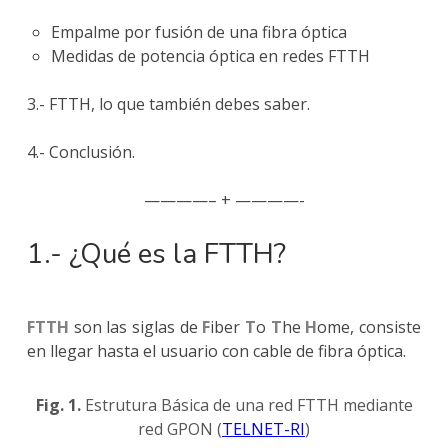
Empalme por fusión de una fibra óptica
Medidas de potencia óptica en redes FTTH
3.- FTTH, lo que también debes saber.
4.- Conclusión.
————– + ————-
1.- ¿Qué es la FTTH?
FTTH
son las siglas de
F
iber
T
o
T
he
H
ome, consiste
en llegar hasta el usuario con cable de fibra óptica.
Fig. 1.
Estrutura Básica de una red FTTH mediante
red GPON (
TELNET-RI
)