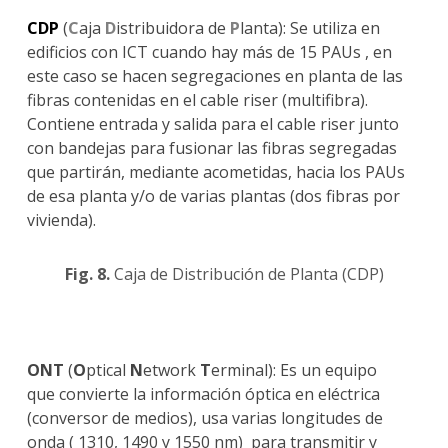
CDP
(
C
aja
D
istribuidora de
P
lanta): Se utiliza en
edificios con ICT cuando hay más de 15 PAUs , en
este caso se hacen segregaciones en planta de las
fibras contenidas en el cable riser (multifibra).
Contiene entrada y salida para el cable riser junto
con bandejas para fusionar las fibras segregadas
que partirán, mediante acometidas, hacia los PAUs
de esa planta y/o de varias plantas (dos fibras por
vivienda).
Fig. 8.
Caja de Distribución de Planta (CDP)
ONT
(
O
ptical
N
etwork
T
erminal): Es un equipo
que convierte la información óptica en eléctrica
(conversor de medios), usa varias longitudes de
onda ( 1310, 1490 y 1550 nm) para transmitir y