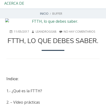
ACERCA DE
ENLACES
INICIO
BUFFER
DE
AYUDA
PUBLICADO
AUTOR
EN
11/05/2017
LEANDROGG68
NO HAY COMENTARIOS
EN
FTTH,
FTTH, LO QUE DEBES SABER.
A
LO
QUE
LA
DEBES
SABER.
NAVEGACIÓN
Indice:
1.- ¿Qué es la FTTH?
2. – Vídeo prácticas