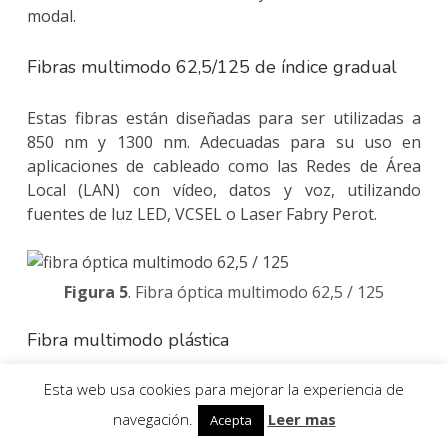
modal.
Fibras multimodo 62,5/125 de índice gradual
Estas fibras están diseñadas para ser utilizadas a
850 nm y 1300 nm. Adecuadas para su uso en
aplicaciones de cableado como las Redes de Área
Local (LAN) con vídeo, datos y voz, utilizando
fuentes de luz LED, VCSEL o Laser Fabry Perot.
Figura 5
. Fibra óptica multimodo 62,5 / 125
Fibra multimodo plástica
Esta web usa cookies para mejorar la experiencia de
Fibra óptica plástica de salto de índice, diseñada
para ser utilizada en 650 nm. Adecuada para
navegación.
Leer mas
Acepta
distancias cortas, entornos industriales y