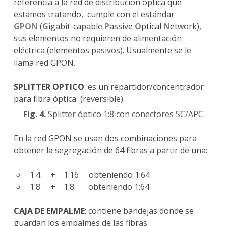
referencia a la red de distribución óptica que
estamos tratando, cumple con el estándar
GPON
(
G
igabit-capable
P
assive
O
ptical
N
etwork),
sus elementos no requieren de alimentación
eléctrica (elementos pasivos). Usualmente se le
llama red GPON.
SPLITTER OPTICO
: es un repartidor/concentrador
para fibra óptica (reversible).
Fig. 4.
Splitter óptico 1:8 con conectores SC/APC
En la red GPON se usan dos combinaciones para
obtener la segregación de 64 fibras a partir de una:
1:4 + 1:16 obteniendo 1:64
1:8 + 1:8 obteniendo 1:64
CAJA DE EMPALME
: contiene bandejas donde se
guardan los empalmes de las fibras