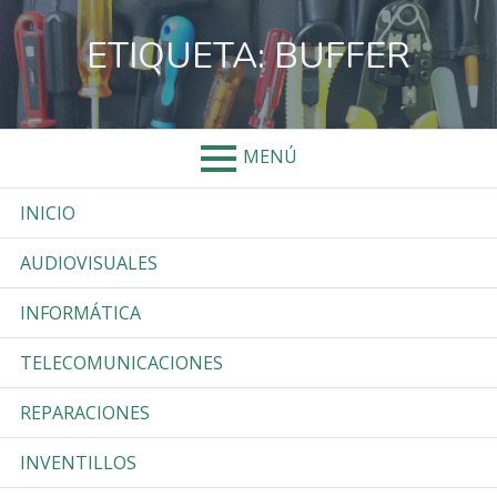
Salta
al
ETIQUETA:
BUFFER
contenido
MENÚ
Menú
INICIO
Primario
AUDIOVISUALES
INFORMÁTICA
TELECOMUNICACIONES
REPARACIONES
INVENTILLOS