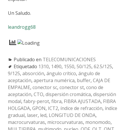
Un Saludo.
leandrogg68
Publicado en
TELECOMUNICACIONES
Etiquetado
1310
,
1490
,
1550
,
50/125
,
62.5/125
,
9/125
,
absorción
,
ángulo crítico
,
ángulo de
aceptación
,
apertura numérica
,
buffer
,
CAJA DE
EMPALME
,
conector sc
,
conector st
,
cono de
aceptación
,
CTO
,
dispersión cromática
,
dispersión
modal
,
fabry-perot
,
fibra
,
FIBRA AJUSTADA
,
FIBRA
HOLGADA
,
GPON
,
ICT2
,
índice de refracción
,
índice
gradual
,
laser
,
led
,
LONGITUD DE ONDA
,
macrocurvaturas
,
microcurvaturas
,
monomodo
,
MULTIFIBRA
,
multimodo
,
nucleo
,
ODF
,
OLT
,
ONT
,