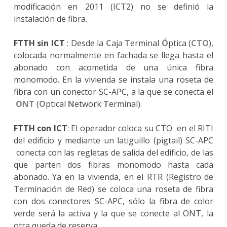
modificación en 2011 (ICT2) no se definió la
instalación de fibra.
FTTH sin ICT
: Desde la
C
aja
T
erminal
Ó
ptica (
CTO
),
colocada normalmente en fachada se llega hasta el
abonado con acometida de una única fibra
monomodo. En la vivienda se instala una roseta de
fibra con un conector SC-APC, a la que se conecta el
ONT
(
O
ptical
N
etwork
T
erminal).
FTTH con ICT
: El operador coloca su CTO en el RITI
del edificio y mediante un latiguillo (pigtail) SC-APC
conecta con las regletas de salida del edificio, de las
que parten dos fibras monomodo hasta cada
abonado. Ya en la vivienda, en el RTR (Registro de
Terminación de Red) se coloca una roseta de fibra
con dos conectores SC-APC, sólo la fibra de color
verde será la activa y la que se conecte al ONT, la
otra queda de reserva.