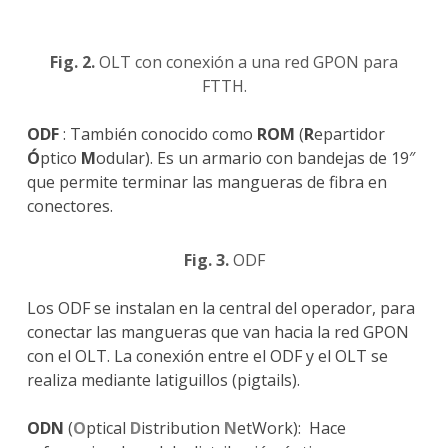
Fig. 2.
OLT con conexión a una red GPON para
FTTH.
ODF
: También conocido como
ROM
(
R
epartidor
Ó
ptico
M
odular). Es un armario con bandejas de 19″
que permite terminar las mangueras de fibra en
conectores.
Fig. 3.
ODF
Los ODF se instalan en la central del operador, para
conectar las mangueras que van hacia la red GPON
con el OLT. La conexión entre el ODF y el OLT se
realiza mediante latiguillos (pigtails).
ODN
(
O
ptical
D
istribution
N
etWork): Hace