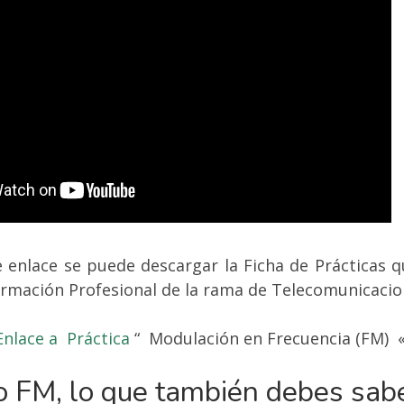
e enlace se puede descargar la Ficha de Prácticas q
rmación Profesional de la rama de Telecomunicacio
Enlace a
Práctica
“
Modulación en Frecuencia (FM) 
o FM, lo que también debes sabe