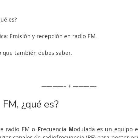
qué es?
tica: Emisión y recepción en radio FM.
lo que también debes saber.
————– + ————-
o FM, ¿qué es?
de radio FM o
F
recuencia
M
odulada es un equipo e
izar canales de radiofrecuencia (RF) para posteri