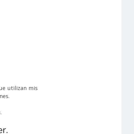
ue utilizan mis
nes.
«
.
r.