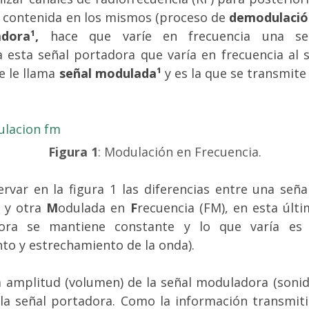
n contenida en los mismos (proceso de
demodulació
dora¹,
hace que varíe en frecuencia una s
a esta señal portadora que varía en frecuencia al 
e le llama
señal modulada¹
y es la que se transmite
Figura 1
: Modulación en Frecuencia.
rvar en la figura 1 las diferencias entre una señ
) y otra
M
odulada en
F
recuencia (FM), en esta últ
ora se mantiene constante y lo que varía es 
to y estrechamiento de la onda).
a amplitud (volumen) de la señal moduladora (sonid
 la señal portadora. Como la información transmiti