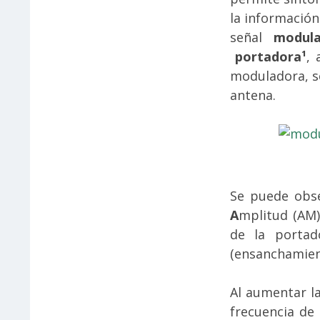
la informació
señal
modula
portadora¹
, 
moduladora, s
antena.
Se puede obse
A
mplitud (AM
de la portad
(ensanchamien
Al aumentar l
frecuencia de