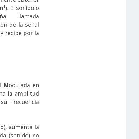
n¹
). El sonido o
eñal llamada
son de la señal
 y recibe por la
al
M
odulada en
ima la amplitud
su frecuencia
o), aumenta la
da (sonido) no