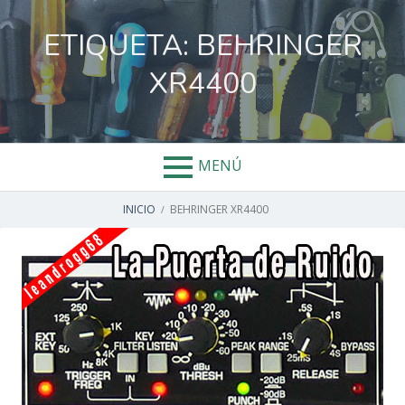
Salta
al
ETIQUETA:
BEHRINGER
contenido
XR4400
MENÚ
ENLACES
INICIO
BEHRINGER XR4400
DE
AYUDA
A
LA
NAVEGACIÓN