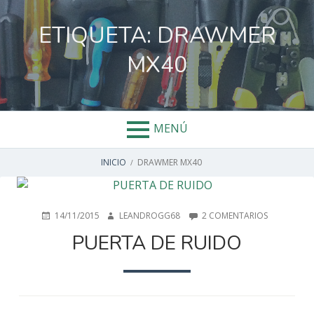
Salta
al
ETIQUETA:
DRAWMER
contenido
MX40
MENÚ
ENLACES
INICIO
DRAWMER MX40
DE
AYUDA
PUBLICADO
AUTOR
EN
14/11/2015
LEANDROGG68
2 COMENTARIOS
EN
PUERTA
PUERTA DE RUIDO
A
DE
RUIDO
LA
NAVEGACIÓN