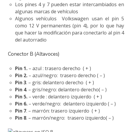
Los pines 4 y 7 pueden estar intercambiados en
algunas marcas de vehículos
Algunos vehículos Volkswagen usan el pin 5
como 12 V permanentes (pin 4), por lo que hay
que hacer la modificación para conectarlo al pin 4
del autorradio
Conector B (Altavoces)
Pin 1.
– azul : trasero derecho ( + )
Pin 2.
– azul/negro: trasero derecho ( – )
Pin 3
. – gris: delantero derecho ( + )
Pin 4
. – gris/negro: delantero derecho( – )
Pin 5.
– verde : delantero izquierdo ( + )
Pin 6.
– verde/negro: delantero izquierdo ( – )
Pin 7
. – marrón: trasero izquierdo ( + )
Pin 8
. – marrón/negro: trasero izquierdo( – )