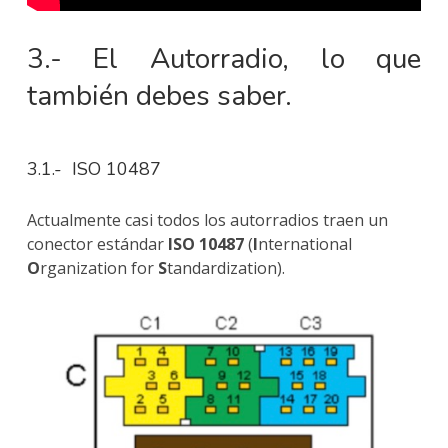
3.- El Autorradio, lo que
también debes saber.
3.1.- ISO 10487
Actualmente casi todos los autorradios traen un
conector estándar
ISO 10487
(
I
nternational
O
rganization for
S
tandardization).