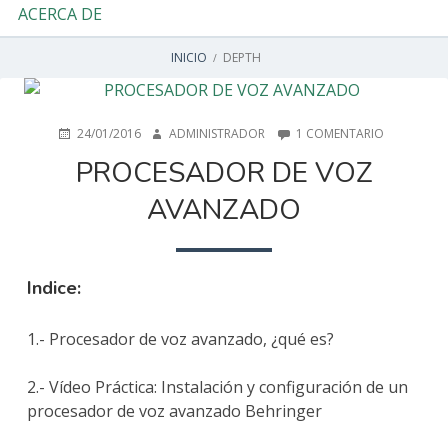
ACERCA DE
ENLACES
INICIO
DEPTH
DE
AYUDA
PUBLICADO
AUTOR
EN
24/01/2016
ADMINISTRADOR
1 COMENTARIO
EN
PROCESAD
PROCESADOR DE VOZ
A
DE
VOZ
AVANZADO
LA
AVANZAD
NAVEGACIÓN
Indice:
1.- Procesador de voz avanzado, ¿qué es?
2.- Vídeo Práctica: Instalación y configuración de un
procesador de voz avanzado Behringer