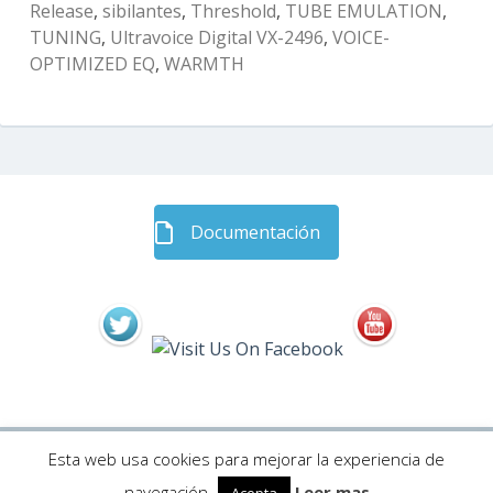
Release
,
sibilantes
,
Threshold
,
TUBE EMULATION
,
TUNING
,
Ultravoice Digital VX-2496
,
VOICE-
OPTIMIZED EQ
,
WARMTH
Barra
Documentación
lateral
subsidiaria
Esta web usa cookies para mejorar la experiencia de
Funciona con WordPress
·
Tema Toivo Lite por
Foxland
navegación.
Leer mas