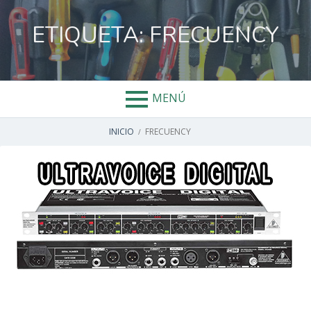
Salta
al
ETIQUETA:
FRECUENCY
contenido
MENÚ
ENLACES
INICIO
FRECUENCY
DE
AYUDA
A
LA
NAVEGACIÓN