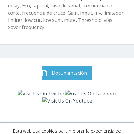
delay
,
Eco
,
fap 2-4
,
fase de señal
,
frecuencia de
corte
,
frecuencia de cruce
,
Gain
,
input
,
inv
,
limitador
,
limiter
,
low cut
,
low sum
,
mute
,
Threshold
,
vías
,
xover frequency
Barra
Documentación
lateral
subsidiaria
Esta web usa cookies para mejorar la experiencia de