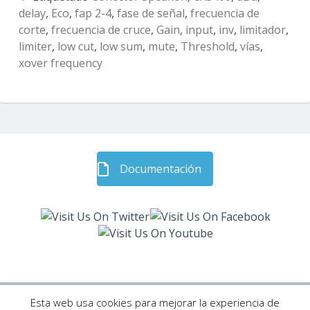
delay
,
Eco
,
fap 2-4
,
fase de señal
,
frecuencia de
corte
,
frecuencia de cruce
,
Gain
,
input
,
inv
,
limitador
,
limiter
,
low cut
,
low sum
,
mute
,
Threshold
,
vías
,
xover frequency
Barra
Documentación
lateral
subsidiaria
Esta web usa cookies para mejorar la experiencia de