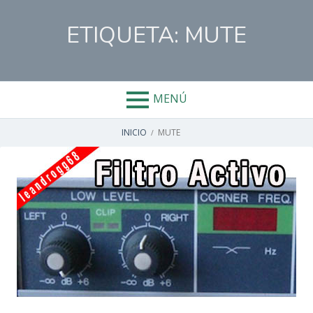
Salta
al
ETIQUETA:
MUTE
contenido
MENÚ
ENLACES
INICIO
MUTE
DE
AYUDA
A
LA
NAVEGACIÓN