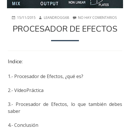
PUBLICADO
AUTOR
EN
15/11/2015
LEANDROGG68
NO HAY COMENTARIOS
EN
PROCES
PROCESADOR DE EFECTOS
DE
EFECTO
Indice:
1.- Procesador de Efectos, ¿qué es?
2.- VídeoPráctica
3.- Procesador de Efectos, lo que también debes
saber
4.- Conclusión