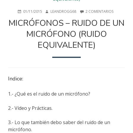
PUBLICADO
AUTOR
EN
01/11/2015
LEANDROGG68
2 COMENTARIOS
EN
MICRÓFON
MICRÓFONOS – RUIDO DE UN
–
RUIDO
MICRÓFONO (RUIDO
DE
UN
EQUIVALENTE)
MICRÓFON
(RUIDO
EQUIVALENT
Indice:
1.- ¿Qué es el ruido de un micrófono?
2.- Vídeo y Prácticas.
3.- Lo que también debo saber del ruido de un
micrófono.