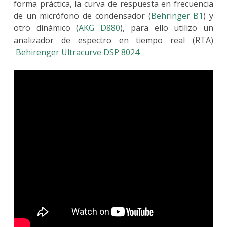
forma práctica, la curva de respuesta en frecuencia
de un micrófono de condensador (
Behringer B1
) y
otro dinámico (
AKG D880
), para ello utilizo un
analizador de espectro en tiempo real (RTA)
Behirenger Ultracurve DSP 8024