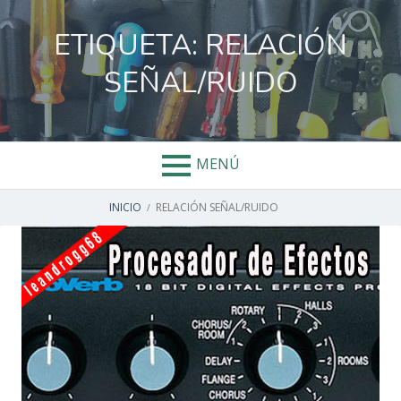
Salta
al
ETIQUETA:
RELACIÓN
contenido
SEÑAL/RUIDO
MENÚ
ENLACES
INICIO
RELACIÓN SEÑAL/RUIDO
DE
AYUDA
A
LA
NAVEGACIÓN