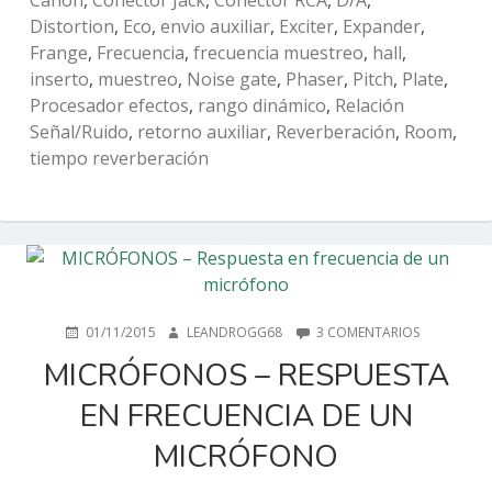
Canon
,
Conector Jack
,
Conector RCA
,
D/A
,
Distortion
,
Eco
,
envio auxiliar
,
Exciter
,
Expander
,
Frange
,
Frecuencia
,
frecuencia muestreo
,
hall
,
inserto
,
muestreo
,
Noise gate
,
Phaser
,
Pitch
,
Plate
,
Procesador efectos
,
rango dinámico
,
Relación
Señal/Ruido
,
retorno auxiliar
,
Reverberación
,
Room
,
tiempo reverberación
PUBLICADO
AUTOR
EN
01/11/2015
LEANDROGG68
3 COMENTARIOS
EN
MICRÓFON
MICRÓFONOS – RESPUESTA
–
RESPUESTA
EN FRECUENCIA DE UN
EN
FRECUENCI
MICRÓFONO
DE
UN
MICRÓFON