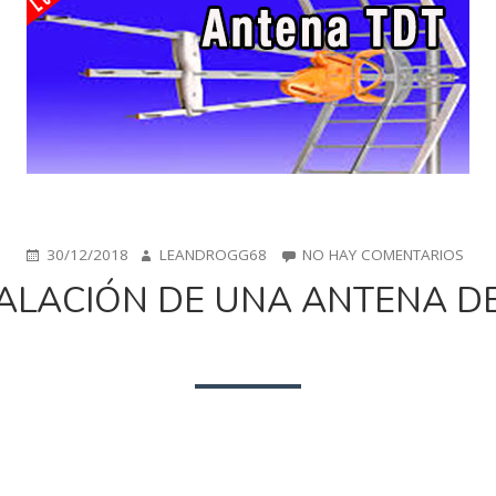
PUBLICADO
AUTOR
EN
30/12/2018
LEANDROGG68
NO HAY COMENTARIOS
EN
INS
ALACIÓN DE UNA ANTENA D
DE
UNA
ANT
DE
TDT