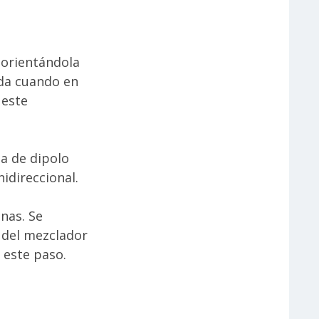
 orientándola
ada cuando en
 este
na de dipolo
idireccional.
enas. Se
 del mezclador
 este paso.