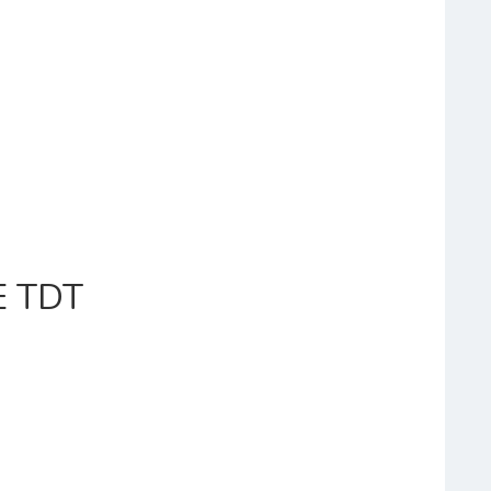
TALACIÓN
E TDT
ENA