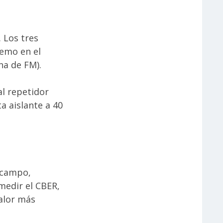
 Los tres
remo en el
na de FM).
al repetidor
a aislante a 40
e campo,
medir el CBER,
alor más