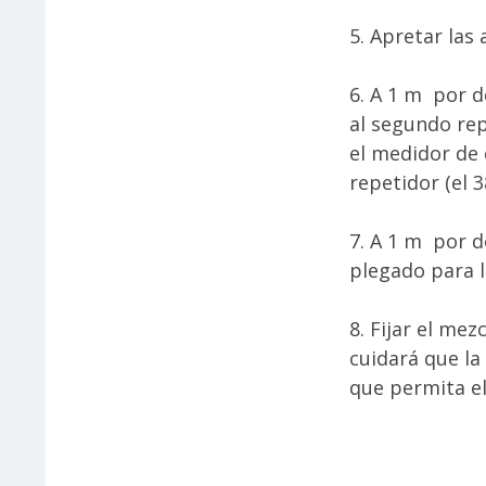
5. Apretar las
6. A 1 m por d
al segundo rep
el medidor de
repetidor (el 
7. A 1 m por d
plegado para l
8. Fijar el mez
cuidará que la
que permita el