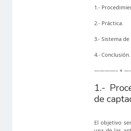
1.- Procedimie
2.- Práctica.
3.- Sistema de
4.- Conclusión.
————– + —
1.- Proc
de captac
El objetivo s
una de las an