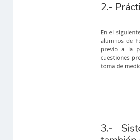
2.- Práct
En el siguient
alumnos de Fo
previo a la p
cuestiones pre
toma de medid
3.- Sis