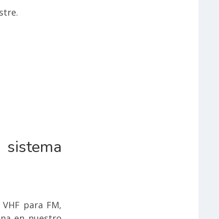
stre.
n sistema
e VHF para FM,
ana en nuestro