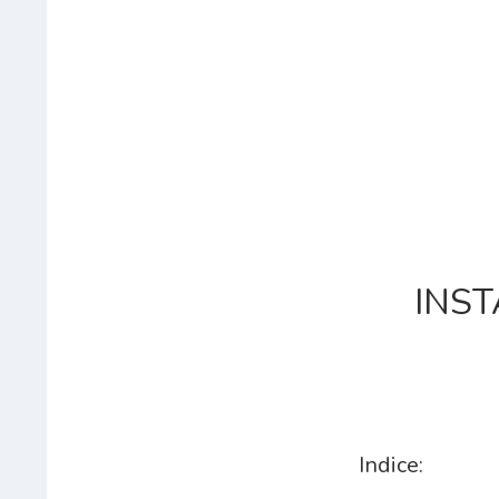
A
LA
NAVEGACIÓN
INST
Indice: