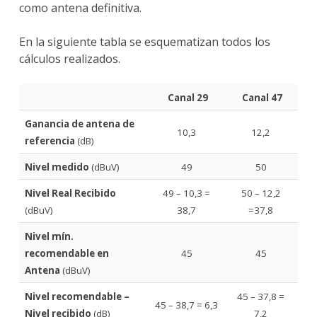
como antena definitiva.
En la siguiente tabla se esquematizan todos los
cálculos realizados.
Canal 29
Canal 47
Ganancia de antena de
10,3
12,2
referencia
(dB)
Nivel medido
(dBuV)
49
50
Nivel Real Recibido
49 – 10,3 =
50 – 12,2
(dBuV)
38,7
=37,8
Nivel mín.
recomendable en
45
45
Antena
(dBuV)
Nivel recomendable –
45 – 37,8 =
45 – 38,7 = 6,3
Nivel recibido
(dB)
7,2