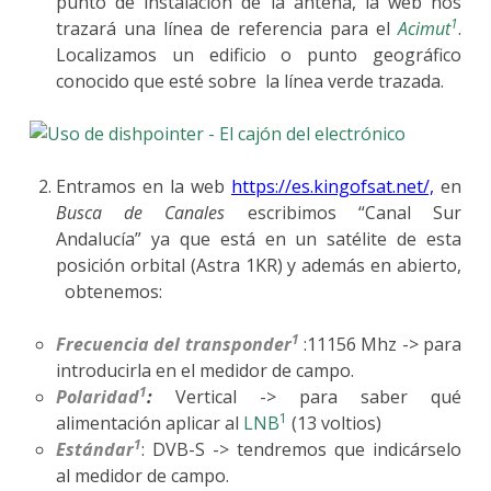
punto de instalación de la antena, la web nos
1
trazará una línea de referencia para el
Acimut
.
Localizamos un edificio o punto geográfico
conocido que esté sobre la línea verde trazada.
Entramos en la web
https://es.kingofsat.net/,
en
Busca de Canales
escribimos “Canal Sur
Andalucía” ya que está en un satélite de esta
posición orbital (Astra 1KR) y además en abierto,
obtenemos:
1
Frecuencia del transponder
:11156 Mhz -> para
introducirla en el medidor de campo.
1
Polaridad
:
Vertical -> para saber qué
1
alimentación aplicar al
LNB
(13 voltios)
1
Estándar
: DVB-S -> tendremos que indicárselo
al medidor de campo.