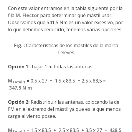
Con este valor entramos en la tabla siguiente por la
fila
M. Flector
para determinar qué mástil usar.
Observamos que 541,5 Nm es un valor excesivo, por
lo que debemos reducirlo, tenemos varias opciones:
Fig. :
Características de los mástiles de la marca
Televés.
Opción 1:
bajar 1 m todas las antenas.
M
=
0,5 x 27
+
1,5 x 83,5
+
2,5 x 83,5 =
Total 1
347,5
N m
Opción 2:
Redistribuir las antenas, colocando la de
FM en el extremo del mástil ya que es la que menos
carga al viento posee.
M
=
1,5 x 83,5
+
2,5 x 83,5
+
3,5 x 27 =
428,5
Total 2