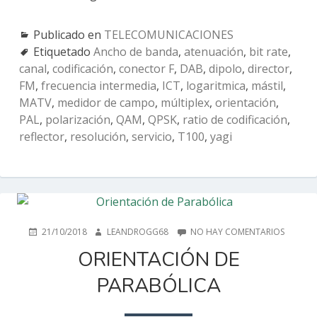
Publicado en
TELECOMUNICACIONES
Etiquetado
Ancho de banda
,
atenuación
,
bit rate
,
canal
,
codificación
,
conector F
,
DAB
,
dipolo
,
director
,
FM
,
frecuencia intermedia
,
ICT
,
logaritmica
,
mástil
,
MATV
,
medidor de campo
,
múltiplex
,
orientación
,
PAL
,
polarización
,
QAM
,
QPSK
,
ratio de codificación
,
reflector
,
resolución
,
servicio
,
T100
,
yagi
PUBLICADO
AUTOR
EN
21/10/2018
LEANDROGG68
NO HAY COMENTARIOS
EN
ORIENT
ORIENTACIÓN DE
DE
PARABÓ
PARABÓLICA