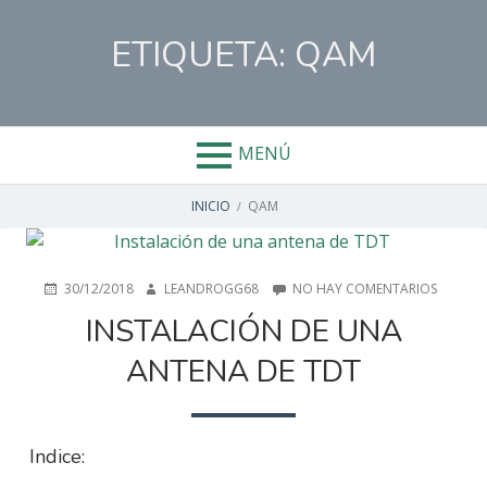
Salta
al
ETIQUETA:
QAM
contenido
MENÚ
ENLACES
INICIO
QAM
DE
AYUDA
PUBLICADO
AUTOR
EN
30/12/2018
LEANDROGG68
NO HAY COMENTARIOS
EN
INSTAL
INSTALACIÓN DE UNA
A
DE
UNA
ANTENA DE TDT
LA
ANTENA
DE
TDT
NAVEGACIÓN
Indice: