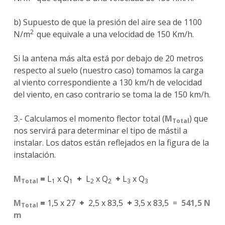
b) Supuesto de que la presión del aire sea de 1100
2
N/m
que equivale a una velocidad de 150 Km/h.
Si la antena más alta está por debajo de 20 metros
respecto al suelo (nuestro caso) tomamos la carga
al viento correspondiente a 130 km/h de velocidad
del viento, en caso contrario se toma la de 150 km/h.
3.- Calculamos el momento flector total (
M
) que
Total
nos servirá para determinar el tipo de mástil a
instalar. Los datos están reflejados en la figura de la
instalación.
M
=
L
x Q
+
L
x Q
+
L
x Q
Total
1
1
2
2
3
3
M
=
1,5 x 27
+
2,5 x 83,5
+
3,5 x 83,5 =
541,5 N
Total
m