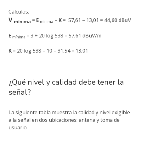
Cálculos:
V
=
E
–
K
= 57,61 – 13,01 =
44,60 dBuV
mínima
mínima
E
= 3 + 20 log 538 = 57,61
dBuV/m
mínima
K
= 20 log 538 – 10 – 31,54 = 13,01
¿Qué nivel y calidad debe tener la
señal?
La siguiente tabla muestra la calidad y nivel exigible
a la señal en dos ubicaciones: antena y toma de
usuario.