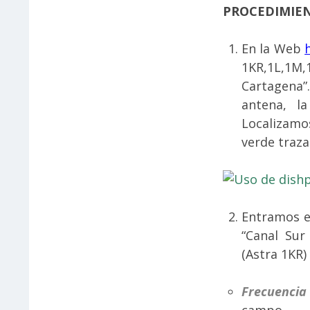
PROCEDIMIE
En la Web
1KR,1L,1
Cartagena”
antena, l
Localizamos
verde traza
Entramos 
“Canal Sur
(Astra 1KR
Frecuencia
campo.