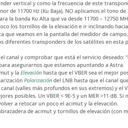
nder vertical y como la frecuencia de este transpon
or de 11700 Hz (Ku Baja), NO aplicamos el tono de 
ara la banda Ku Alta que va desde 11700 – 12750 MH
oco los tornillos de la elevación e ir inclinando hacia
ta que veamos en la pantalla del medidor de campo
os diferentes transponders de los satélites en esta 
l canal y comprobar que está el servicio deseado: “
 para asegurarnos que estamos apuntando a Astra.
mut y la
Elevación
hasta que el VBER sea el mejor pos
larización
Polarización
del LNB hasta que el canal q
l canal (valles más profundos en sus extremos) y el
jores posibles. Un VBER < 9E-5 y un MER >11 dB. Si 
olver a retocar un poco el acimut y la elevación.
abrazadera de acimut y tornillos de elevación (con 