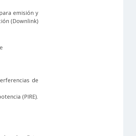
para emisión y
ión (Downlink)
te
erferencias de
tencia (PIRE).