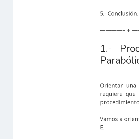
5.- Conclusión.
————– + —
1.- Pro
Parabóli
Orientar una 
requiere que
procedimiento
Vamos a orient
E.