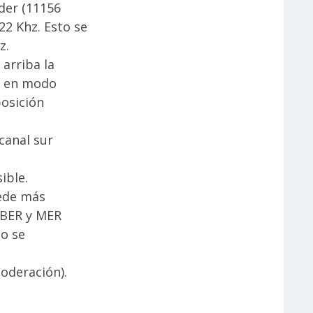
der (11156
22 Khz. Esto se
z.
 arriba la
, en modo
posición
canal sur
ible.
uede más
 VBER y MER
no se
moderación).