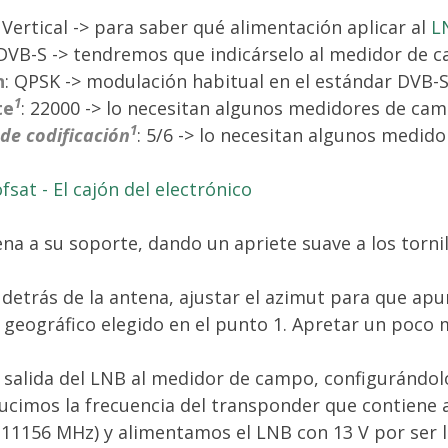
Vertical -> para saber qué alimentación aplicar al
L
 DVB-S -> tendremos que indicárselo al medidor de 
n
: QPSK -> modulación habitual en el estándar DVB-S
1
te
: 22000 -> lo necesitan algunos medidores de cam
1
 de codificación
: 5/6 -> lo necesitan algunos medid
tena a su soporte, dando un apriete suave a los tornil
.
detrás de la antena, ajustar el azimut para que apun
geográfico elegido en el punto 1. Apretar un poco 
.
a salida del LNB al medidor de campo, configurándo
ucimos la frecuencia del transponder que contiene a
(11156 MHz) y alimentamos el LNB con 13 V por ser l