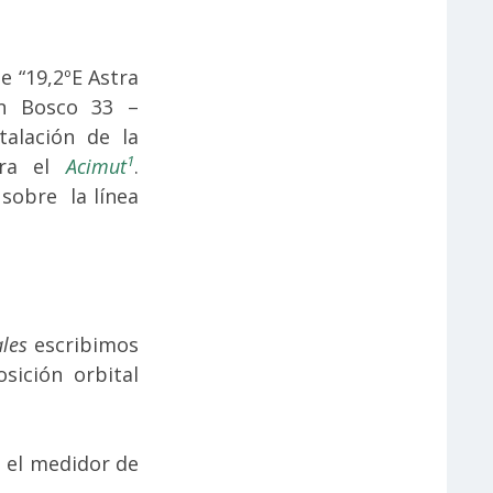
e “19,2ºE Astra
n Bosco 33 –
talación de la
1
ara el
Acimut
.
 sobre la línea
les
escribimos
sición orbital
n el medidor de