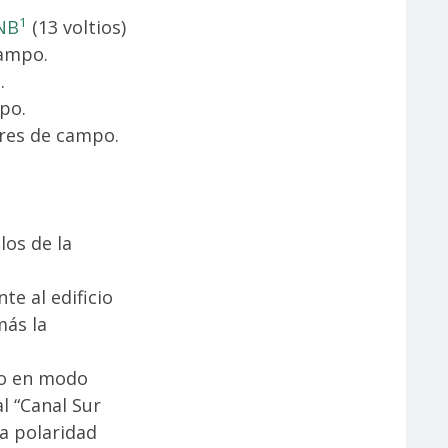
1
NB
(13 voltios)
campo.
.
po.
ores de campo.
los de la
te al edificio
más la
lo en modo
l “Canal Sur
a polaridad