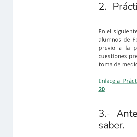
2.- Práct
En el siguient
alumnos de Fo
previo a la p
cuestiones pre
toma de medid
Enlac
e a
Práct
20
3.- Ant
saber.