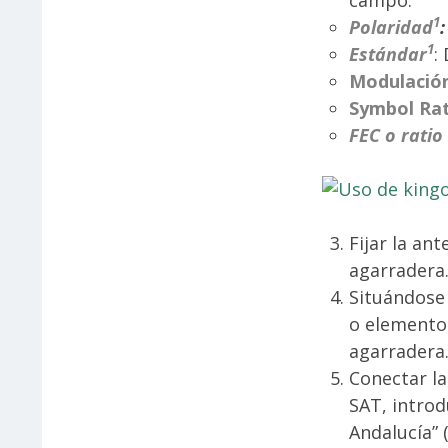
1
Polaridad
:
1
Estándar
:
Modulació
Symbol Ra
FEC o ratio
Fijar la an
agarradera
Situándose 
o elemento 
agarradera
Conectar l
SAT, introd
Andalucía” 