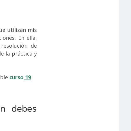
ue utilizan mis
ones. En ella,
 resolución de
e la práctica y
able
curso
19
én debes