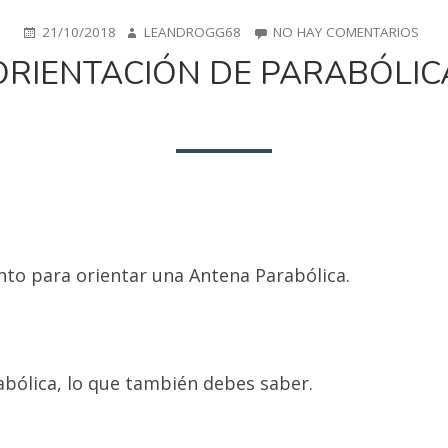
PUBLICADO
AUTOR
EN
21/10/2018
LEANDROGG68
NO HAY COMENTARIOS
EN
ORI
ORIENTACIÓN DE PARABÓLIC
DE
PAR
nto para orientar una Antena Parabólica.
abólica, lo que también debes saber.