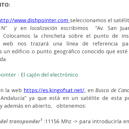
NTO:
http://www.dishpointer.com
seleccionamos el satélit
M,1N” y en
localización
escribimos “Av. San Jua
. Colocamos la chincheta sobre el punto de ins
a web nos trazará una línea de referencia p
 un edificio o punto geográfico conocido que esté
da.
en la web
https://es.kingofsat.net/,
en
Busca de Cana
 Andalucía” ya que está en un satélite de esta po
) y además en abierto, obtenemos:
1
 del transponder
:11156 Mhz -> para introducirla e