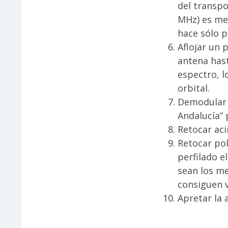
del transpo
MHz) es men
hace sólo p
Aflojar un p
antena has
espectro, l
orbital.
Demodular e
Andalucía”
Retocar aci
Retocar po
perfilado e
sean los me
consiguen v
Apretar la 