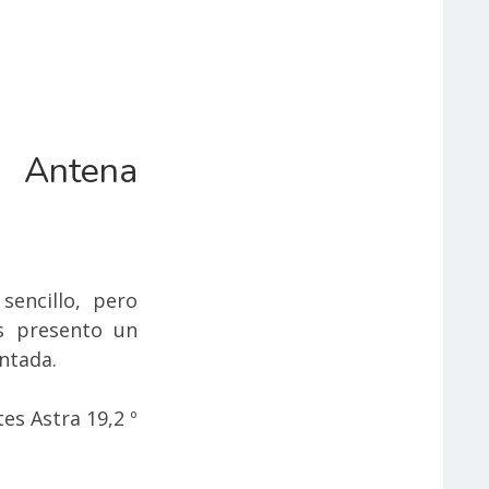
a Antena
sencillo, pero
s presento un
ntada.
es Astra 19,2 º