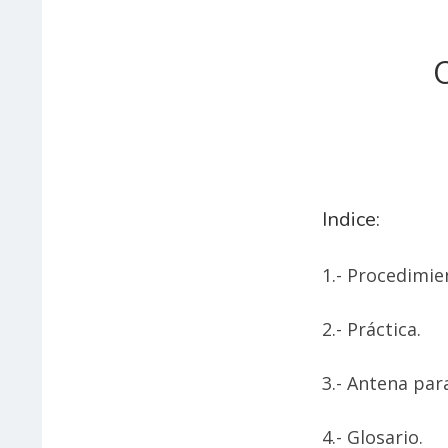
A
LA
NAVEGACIÓN
Indice:
1.- Procedimie
2.- Práctica.
3.- Antena par
4.- Glosario.