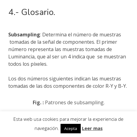
4.- Glosario.
Subsampling
: Determina el número de muestras
tomadas de la señal de componentes. El primer
número representa las muestras tomadas de
Luminancia, que al ser un 4 indica que se muestran
todos los píxeles.
Los dos números siguientes indican las muestras
tomadas de las dos componentes de color R-Y y B-Y.
Fig. :
Patrones de subsampling.
El códec utilizado determinará qué patrón de
Esta web usa cookies para mejorar la experiencia de
subsampling se utiliza, veamos algunos ejemplos:
navegación.
Leer mas
Acepta