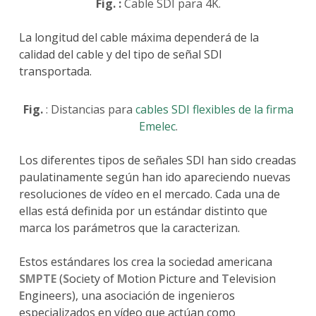
Fig. :
Cable SDI para 4K.
La longitud del cable máxima dependerá de la
calidad del cable y del tipo de señal SDI
transportada.
Fig.
: Distancias para
cables SDI flexibles de la firma
Emelec
.
Los diferentes tipos de señales SDI han sido creadas
paulatinamente según han ido apareciendo nuevas
resoluciones de vídeo en el mercado. Cada una de
ellas está definida por un estándar distinto que
marca los parámetros que la caracterizan.
Estos estándares los crea la sociedad americana
SMPTE
(
S
ociety of
M
otion
P
icture and
T
elevision
E
ngineers), una asociación de ingenieros
especializados en vídeo que actúan como