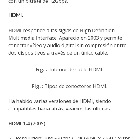
con un bitrate de 12Gbps.
HDMI.
HDMI
responde a las siglas de
H
igh
D
efinition
M
ultimedia
I
nterface. Apareció en 2003 y permite
conectar vídeo y audio digital sin compresión entre
dos dispositivos a través de un único cable.
Fig. :
Interior de cable HDMI.
Fig. :
Tipos de conectores HDMI.
Ha habido varias versiones de HDMI, siendo
compatibles hacia atrás, veamos las últimas:
HDMI 1.4
(2009).
Resolución: 1080/60 fps y 4K (4096 x 2160 /24 fps