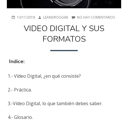
PUBLICADO
AUTOR
EN
13/11/2018
LEANDROGG68
NO HAY COMENTARIOS
EN
VIDEO
VIDEO DIGITAL Y SUS
DIGITAL
Y
FORMATOS
SUS
FORMA
Indice:
1.- Vídeo Digital, ¿en qué consiste?
2.- Práctica.
3.-Vídeo Digital, lo que también debes saber.
4.- Glosario.