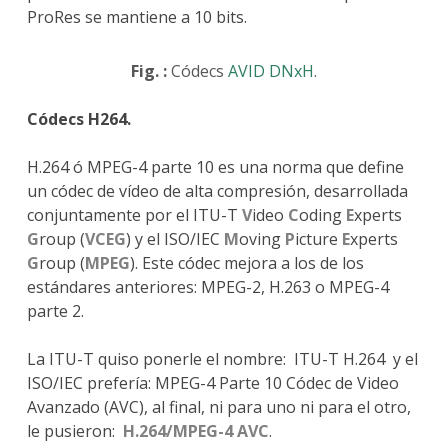
ProRes se mantiene a 10 bits.
Fig. :
Códecs
AVID DNxH
.
Códecs H264.
H.264 ó MPEG-4 parte 10 es una norma que define
un códec de vídeo de alta compresión, desarrollada
conjuntamente por el ITU-T
V
ideo
C
oding
E
xperts
G
roup (
VCEG
) y el ISO/IEC
M
oving
P
icture
E
xperts
G
roup (
MPEG
). Este códec mejora a los de los
estándares anteriores: MPEG-2, H.263 o MPEG-4
parte 2.
La ITU-T quiso ponerle el nombre: ITU-T H.264 y el
ISO/IEC prefería: MPEG-4 Parte 10 Códec de Video
Avanzado (AVC), al final, ni para uno ni para el otro,
le pusieron:
H.264/MPEG-4 AVC
.