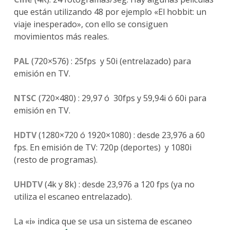
que están utilizando 48 por ejemplo «El hobbit: un
viaje inesperado», con ello se consiguen
movimientos más reales.
PAL
(720×576) : 25fps y 50i (entrelazado) para
emisión en TV.
NTSC
(720×480) : 29,97 ó 30fps y 59,94i ó 60i para
emisión en TV.
HDTV
(1280×720 ó 1920×1080) : desde 23,976 a 60
fps. En emisión de TV: 720p (deportes) y 1080i
(resto de programas).
UHDTV
(4k y 8k) : desde 23,976 a 120 fps (ya no
utiliza el escaneo entrelazado).
La «i» indica que se usa un sistema de escaneo