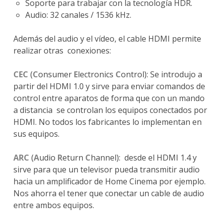
Soporte para trabajar con la tecnología HDR.
Audio: 32 canales / 1536 kHz.
Además del audio y el vídeo, el cable HDMI permite
realizar otras conexiones:
CEC
(
C
onsumer
E
lectronics
C
ontrol): Se introdujo a
partir del HDMI 1.0 y sirve para enviar comandos de
control entre aparatos de forma que con un mando
a distancia se controlan los equipos conectados por
HDMI. No todos los fabricantes lo implementan en
sus equipos.
ARC
(
A
udio
R
eturn
C
hannel): desde el HDMI 1.4 y
sirve para que un televisor pueda transmitir audio
hacia un amplificador de Home Cinema por ejemplo.
Nos ahorra el tener que conectar un cable de audio
entre ambos equipos.