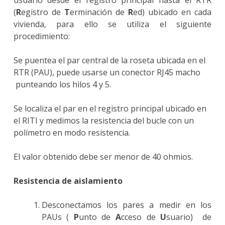
usuario desde el registro principal hasta el RTR
(
R
egistro de
T
erminación de
R
ed) ubicado en cada
vivienda, para ello se utiliza el siguiente
procedimiento:
Se puentea el par central de la roseta ubicada en el
RTR (PAU), puede usarse un conector RJ45 macho
punteando los hilos 4 y 5.
Se localiza el par en el registro principal ubicado en
el RITI y medimos la resistencia del bucle con un
polímetro en modo resistencia.
El valor obtenido debe ser menor de 40 ohmios.
Resistencia de aislamiento
Desconectamos los pares a medir en los
PAUs (
P
unto de
A
cceso de
U
suario) de