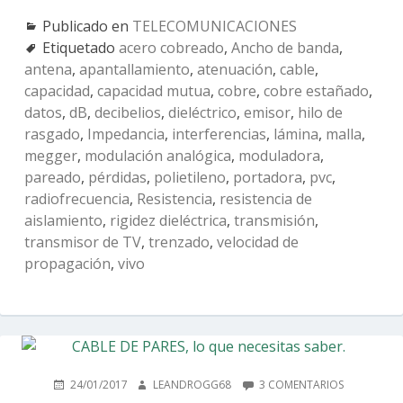
Publicado en
TELECOMUNICACIONES
Etiquetado
acero cobreado
,
Ancho de banda
,
antena
,
apantallamiento
,
atenuación
,
cable
,
capacidad
,
capacidad mutua
,
cobre
,
cobre estañado
,
datos
,
dB
,
decibelios
,
dieléctrico
,
emisor
,
hilo de
rasgado
,
Impedancia
,
interferencias
,
lámina
,
malla
,
megger
,
modulación analógica
,
moduladora
,
pareado
,
pérdidas
,
polietileno
,
portadora
,
pvc
,
radiofrecuencia
,
Resistencia
,
resistencia de
aislamiento
,
rigidez dieléctrica
,
transmisión
,
transmisor de TV
,
trenzado
,
velocidad de
propagación
,
vivo
PUBLICADO
AUTOR
EN
24/01/2017
LEANDROGG68
3 COMENTARIOS
EN
CABLE