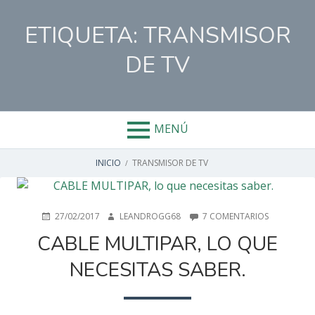
Salta
al
ETIQUETA:
TRANSMISOR
contenido
DE TV
MENÚ
ENLACES
INICIO
TRANSMISOR DE TV
DE
AYUDA
PUBLICADO
AUTOR
EN
27/02/2017
LEANDROGG68
7 COMENTARIOS
EN
CABLE
CABLE MULTIPAR, LO QUE
A
MULTIPAR,
LO
NECESITAS SABER.
LA
QUE
NECESITAS
SABER.
NAVEGACIÓN