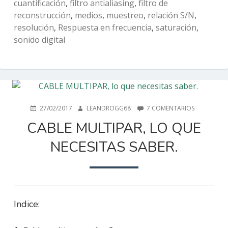
cuantificación
,
filtro antialiasing
,
filtro de
reconstrucción
,
medios
,
muestreo
,
relación S/N
,
resolución
,
Respuesta en frecuencia
,
saturación
,
sonido digital
PUBLICADO
AUTOR
EN
27/02/2017
LEANDROGG68
7 COMENTARIOS
EN
CABLE
CABLE MULTIPAR, LO QUE
MULTIPAR,
LO
NECESITAS SABER.
QUE
NECESITAS
SABER.
Indice: