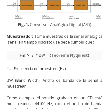
Fig. 1.
Conversor Analógico Digital (A/D)
Muestreador
: Toma muestras de la señal analógica
(señal en tiempo discreto), se debe cumplir que :
Fm
>
2 * BW (
Teorema Nyquiest
)
F
:
F
recuencia de
m
uestreo (Hz).
m
BW (
B
and
W
idth): Ancho de banda de la señal a
muestrear
Como ejemplo, el sonido grabado en un CD está
muestreado a 44100 Hz, como el ancho de banda