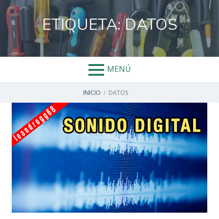
Salta
al
ETIQUETA:
DATOS
contenido
MENÚ
ENLACES
INICIO
DATOS
DE
AYUDA
A
LA
NAVEGACIÓN